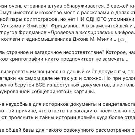
вязи очень странная штука обнаруживается. В свежей кн
Смут имеется множество мест с рассказами о делах э
кой пары криптографов, но нет НИ ОДНОГО упоминани
 Уильяма и Элизебет Фридманов. А в знаменитейшей и
супругов Фридманов «
Проверка шекспировских шифров
х коллеги и единомышленника Джона М. Мэнли…
[o3]
ль странное и загадочное несоответствие? Которое, н
иков криптографии никто предпочитает не замечать…
ализировать имеющиеся на данный счёт документы, то 
агадки на самом деле не так уж и сложно. Но при услов
енно берутся ВСЕ из доступных документов, а не тольк
руированной «общепринятой» картины.
на неудобные для историков документы и свидетельств
по той причине, что ответы на загадки относительно н
ют прояснить и тайны истории времён куда более отда
ве общей базы для такого совокупного рассмотрения р