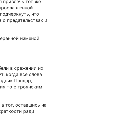
л привлечь тот же
 прославленной
подчеркнуть, что
а о предательствах и
меренной изменой
ели в сражении их
т, когда все слова
одник Пандар,
ия то с троянским
 а тот, оставшись на
краткости ради