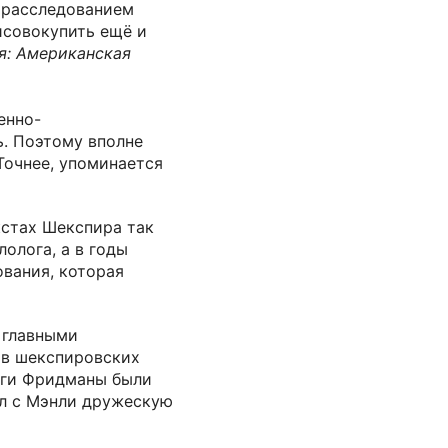
с расследованием
исовокупить ещё и
ля: Американская
енно-
. Поэтому вполне
Точнее, упоминается
кстах Шекспира так
олога, а в годы
вания, которая
, главными
 в шекспировских
уги Фридманы были
л с Мэнли дружескую