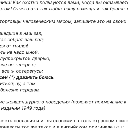
ики! Как охотно пользуются вами, когда вы оказываете
отом! Отчего это так любят нашу помощь и так бранят
 торговцы человеческим мясом, запишите это на своих 
ишедшие в наш зал,
как собрат ваш пал;
тся от гнилой
оть не надо мной.
олуприкрытой дверью,
ье не теперь я;
о всё ж остерегусь:
сей
{*}
дразнить боюсь.
иться; ну, а там
 болезни передам.
ние женщин дурного поведения (поясняет примечание к
издании 1949 года)
ость послания и игры словами в столь странном эпил
привести тот же текст и в английском оригинале
:
[o5]