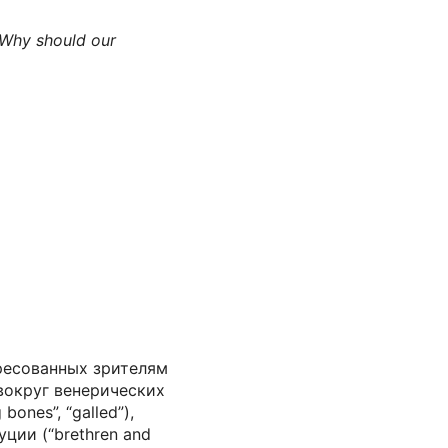
! Why should our
ресованных зрителям
 вокруг венерических
ones”, “galled”),
ции (“brethren and