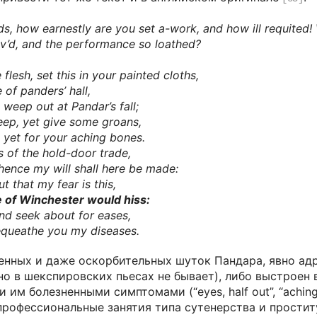
ds, how earnestly are you set a-work, and how ill requited
v’d, and the performance so loathed?
flesh, set this in your painted cloths,
of panders’ hall,
 weep out at Pandar’s fall;
eep, yet give some groans,
 yet for your aching bones.
s of the hold-door trade,
ence my will shall here be made:
t that my fear is this,
 of Winchester would hiss:
 and seek about for eases,
equeathe you my diseases.
енных и даже оскорбительных шуток Пандара, явно ад
но в шекспировских пьесах не бывает), либо выстроен
им болезненными симптомами (“eyes, half out”, “aching b
профессиональные занятия типа сутенерства и проститу