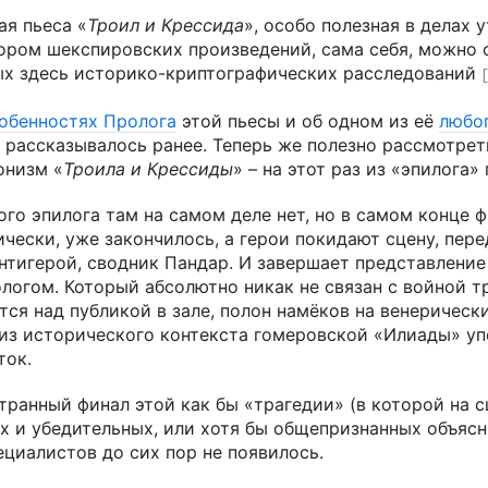
я пьеса «
Троил и Крессида
», особо полезная в делах
ором шекспировских произведений, сама себя, можно с
ых здесь историко-криптографических расследований
обенностях Пролога
этой пьесы и об одном из её
любо
 рассказывалось ранее. Теперь же полезно рассмотрет
онизм «
Троила и Крессиды
» – на этот раз из «эпилога»
ого эпилога там на самом деле нет, но в самом конце 
ически, уже закончилось, а герои покидают сцену, пер
нтигерой, сводник Пандар. И завершает представление
огом. Который абсолютно никак не связан с войной тр
я над публикой в зале, полон намёков на венерически
 из исторического контекста гомеровской «Илиады» у
ток.
транный финал этой как бы «трагедии» (в которой на с
ых и убедительных, или хотя бы общепризнанных объяс
ециалистов до сих пор не появилось.