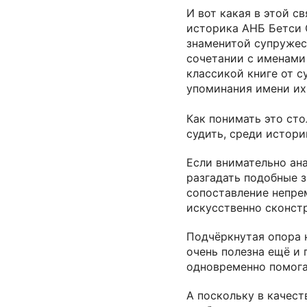
И вот какая в этой с
историка АНБ Бетси 
знаменитой супружес
сочетании с именами
классикой книге от 
упоминания имени и
Как понимать это сто
судить, среди истор
Если внимательно ан
разгадать подобные з
сопоставление непрем
искусственно сконст
Подчёркнутая опора 
очень полезна ещё и 
одновременно помога
А поскольку в качест