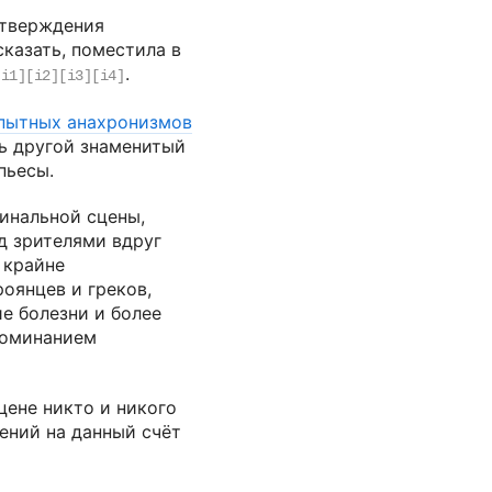
 утверждения
казать, поместила в
.
[i1]
[i2]
[i3]
[i4]
пытных анахронизмов
ь другой знаменитый
 пьесы.
финальной сцены,
ед зрителями вдруг
 крайне
оянцев и греков,
е болезни и более
поминанием
цене никто и никого
нений на данный счёт