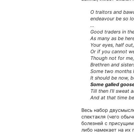
O traitors and baw
endeavour be so lo
…
Good traders in the 
As many as be here 
Your eyes, half out,
Or if you cannot w
Though not for me,
Brethren and sister
Some two months h
It should be now, bu
Some galled goose
Till then I’ll sweat
And at that time b
Весь набор двусмысл
спектакля (чего обыч
болезней с присущими 
либо намекает на их 