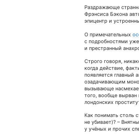
Раздражающе странна
Фрэнсиса Бэкона авт
эпицентр и устроенн
О примечательных
ос
с подробностями уже
и престранный анахр
Строго говоря, никак
когда действие, факт
появляется главный а
озадачивающим монол
вызывающе насмехаетс
того, вообще вырван
лондонских проститу
Как понимать столь с
не убивает)? – Внятн
у учёных и прочих сп