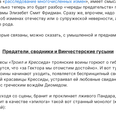
а «
расследование
многочисленных измен
», имеет смыс
олько теперь это будет разбор «череды предательств»
амы Элизебет Смит Фридман. Сразу же, впрочем, надо 
 об изменах отечеству или о супружеской неверности, 
о рода.
торые связаны, можно сказать, с умышленной и предна
Предатели, сводники и Винчестерские гусыни
ьесы
«Троил и Крессида»
троянские воины горюют о гиб
нутся, что «за Гектора мы отомстим достойно». И вот ту
воины начинают уходить, появляется беспринципный св
ей красавицы Крессиды, устраивал ей любовные свидан
 с греческим вождём Диомедом.
уходя со сцены, бранит и проклинает лживого Пандара,
ит в качестве «эпилога» такой вот странный монолог (
й):