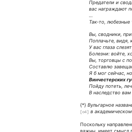
Предатели и сводн
вас награждают п
…
Так-то, любезные
Вы, сводники, пр
Поплачьте, видя, 
У вас глаза слезя
Болезни: войте, х
Вы, торговцы с п
Составлю завещан
Я б мог сейчас, н
Винчестерских гу
Пойду потеть, леч
В наследство вам
{*}
Вульгарное назва
в академическом 
[o4]
Поскольку направленн
важны, имеет смысл 