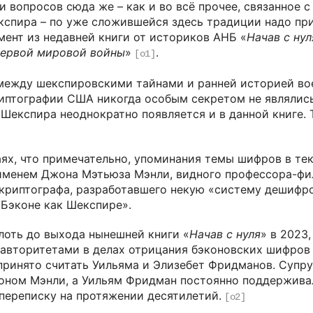
и вопросов сюда же – как и во всё прочее, связанное 
спира – по уже сложившейся здесь традиции надо пр
мент из недавней книги от историков АНБ «
Начав с ну
Первой мировой войны
»
.
[o1]
между шекспировскими тайнами и ранней историей во
иптографии США никогда особым секретом не являлись
 Шекспира неоднократно появляется и в данной книге. 
аях, что примечательно, упоминания темы шифров в те
 именем Джона Мэтьюза Мэнли, видного профессора-фил
криптографа, разработавшего некую «систему дешифро
 Бэконе как Шекспире».
лоть до выхода нынешней книги «
Начав с нуля
» в 2023
авторитетами в делах отрицания бэконовских шифров
принято считать Уильяма и Элизебет Фридманов. Супр
оном Мэнли, а Уильям Фридман постоянно поддержива
переписку на протяжении десятилетий.
[o2]