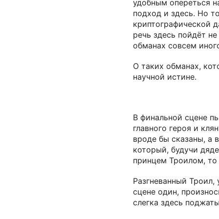
удобным опереться н
подход и здесь. Но т
криптографической д
речь здесь пойдёт не
обманах совсем иног
О таких обманах, ко
научной истине.
В финальной сцене п
главного героя и кля
вроде бы сказаны, а 
который, будучи дяд
принцем Троилом, то
Разгневанный Троил, 
сцене один, произнос
слегка здесь поджаты