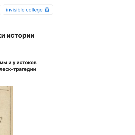
invisible college
ки истории
мы и у истоков
рлеск-трагедии