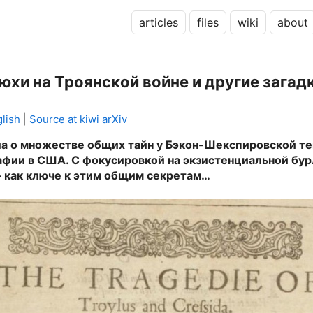
articles
files
wiki
about
хи на Троянской войне и другие загад
lish
|
Source at kiwi arXiv
 о множестве общих тайн у Бэкон-Шекспировской те
фии в США. С фокусировкой на экзистенциальной бу
– как ключе к этим общим секретам…