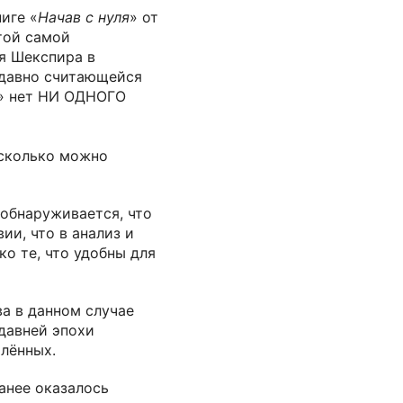
иге «
Начав с нуля
» от
той самой
я Шекспира в
 давно считающейся
» нет НИ ОДНОГО
асколько можно
обнаруживается, что
ии, что в анализ и
о те, что удобны для
а в данном случае
едавней эпохи
лённых.
анее оказалось