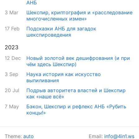
АНБ
3 Mar
Шекспир, криптография и «расследование
многочисленных измен»
17 Feb
Подсказки АНБ для загадок
шекспироведения
2023
12 Dec
Новый золотой век дешифрования (и при
чём здесь Шекспир)
3 Sep
Наука история как искусство
выпиливания
20 Jul
Подрыв авторитета властей и Шекспир
как «наше всё»
7 May
Бэкон, Шекспир и рефлекс АНБ «Рубить
концы!»
Theme:
auto
Email:
info@4in1.ws