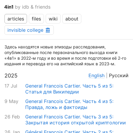
4in1
by idb & friends
articles
files
wiki
about
invisible college
Здесь находятся новые эпизоды расследования,
опубликованные после первоначального выхода книги
«4в1» в 2022-м году и во время и после подготовки её 2-го
издания и перевода его на английский язык в 2023-м.
2025
English
|
Русский
17 Jul
General Francois Cartier. Часть 5 из 5:
Cтатья для Википедии
9 May
General Francois Cartier. Часть 4 из 5:
Правда, ложь и фактоиды
26 Feb
General Francois Cartier. Часть 3 из 5:
Закрытая история открытой криптологии
26 Jan
Général François Cartier. Часть 2 из 5: