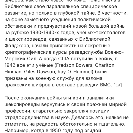
Библиотеке своё параллельное специфическое
развитие, но только в глубокой тайне. В частности,
на фоне заметного ухудшения политической
обстановки и предчувствий новой большой войны
на рубеже 1930-1940-х годов, учёных-текстологов
и шекспироведов, связанных с Библиотекой
Фолджера, начали привлекать на секретные
криптографические курсы разведслужбы Военно-
Морских Сил. А когда США вступили в войну, в
1942 все эти учёные (Fredson Bowers, Charlton
Hinman, Giles Dawson, Ray O. Hummel) были
призваны на военную службу для взлома
вражеских шифров в составе разведки ВМС.
[19]
После окончания войны эти криптоаналитики-
шекспироведы вернулись к своей прежней мирной
профессии, старательно закрепляя позиции
страдфордианства в науке. Делалось это, нельзя не
отметить, на редкость обстоятельно и тщательно.
Например, когда в 1950 году под эгидой