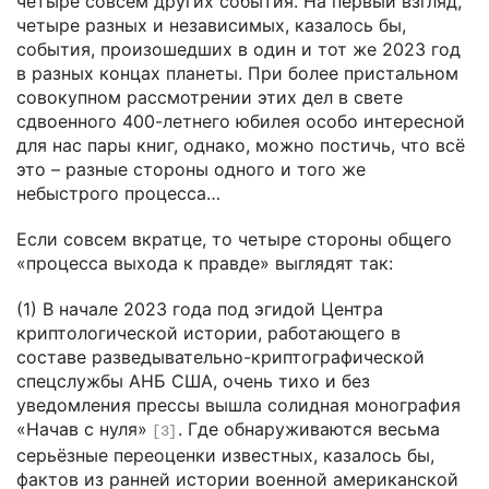
четыре совсем других события. На первый взгляд,
четыре разных и независимых, казалось бы,
события, произошедших в один и тот же 2023 год
в разных концах планеты. При более пристальном
совокупном рассмотрении этих дел в свете
сдвоенного 400-летнего юбилея особо интересной
для нас пары книг, однако, можно постичь, что всё
это – разные стороны одного и того же
небыстрого процесса…
Если совсем вкратце, то четыре стороны общего
«процесса выхода к правде» выглядят так:
(1) В начале 2023 года под эгидой Центра
криптологической истории, работающего в
составе разведывательно-криптографической
спецслужбы АНБ США, очень тихо и без
уведомления прессы вышла солидная монография
«Начав с нуля»
. Где обнаруживаются весьма
[3]
серьёзные переоценки известных, казалось бы,
фактов из ранней истории военной американской