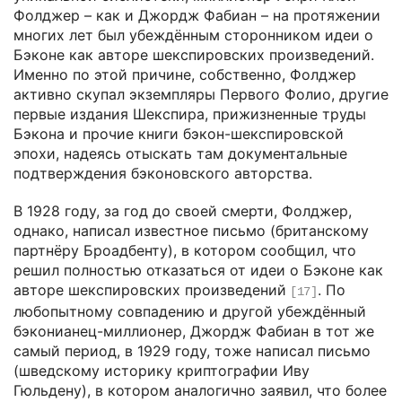
Фолджер – как и Джордж Фабиан – на протяжении
многих лет был убеждённым сторонником идеи о
Бэконе как авторе шекспировских произведений.
Именно по этой причине, собственно, Фолджер
активно скупал экземпляры Первого Фолио, другие
первые издания Шекспира, прижизненные труды
Бэкона и прочие книги бэкон-шекспировской
эпохи, надеясь отыскать там документальные
подтверждения бэконовского авторства.
В 1928 году, за год до своей смерти, Фолджер,
однако, написал известное письмо (британскому
партнёру Броадбенту), в котором сообщил, что
решил полностью отказаться от идеи о Бэконе как
авторе шекспировских произведений
. По
[17]
любопытному совпадению и другой убеждённый
бэконианец-миллионер, Джордж Фабиан в тот же
самый период, в 1929 году, тоже написал письмо
(шведскому историку криптографии Иву
Гюльдену), в котором аналогично заявил, что более