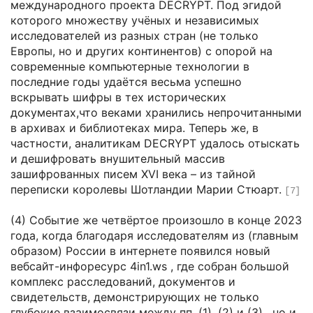
международного проекта DECRYPT. Под эгидой
которого множеству учёных и независимых
исследователей из разных стран (не только
Европы, но и других континентов) с опорой на
современные компьютерные технологии в
последние годы удаётся весьма успешно
вскрывать шифры в тех исторических
документах,что веками хранились непрочитанными
в архивах и библиотеках мира. Теперь же, в
частности, аналитикам DECRYPT удалось отыскать
и дешифровать внушительный массив
зашифрованных писем XVI века – из тайной
переписки королевы Шотландии Марии Стюарт.
[7]
(4) Событие же четвёртое произошло в конце 2023
года, когда благодаря исследователям из (главным
образом) России в интернете появился новый
вебсайт-инфоресурс 4in1.ws , где собран большой
комплекс расследований, документов и
свидетельств, демонстрирующих не только
глубокие взаимосвязи между пп. (1), (2) и (3) , но и