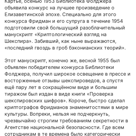
Картье, осенью 1953 Библиотека Фолджера
объявила конкурс на лучшее произведение о
Елизаветинской эпохе. Специально для этого
конкурса Фридман и его супруга в течение 1954
подготовили свой большущий разоблачительный
манускрипт «Криптологический взгляд на
Шекспира». Забивший, как ныне выражаются,
«последний гвоздь в гроб бэконианских теорий».
Этот манускрипт, конечно же, весной 1955 был
объявлен победителем конкурса Библиотеки
Фолджера, получил широкое освещение в прессе и
восторженные отзывы шекспироведов, а спустя
ещё пару лет в сокращённом виде и большим
тиражом был издан в виде книги «Проверка
шекспировских шифров». Короче, быстро сделал
криптографов Фридманов знаменитостями в мире
культуры. Вопреки, нельзя не подчеркнуть,
чрезвычайно строгим требованиям секретности в
Агентстве национальной безопасности. Где всем
сотрудникам в те времена было категорически