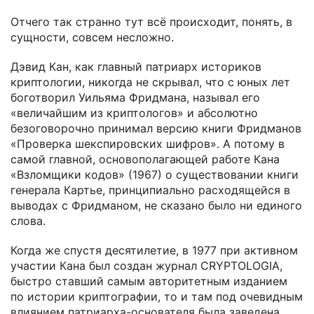
Отчего так странно тут всё происходит, понять, в
сущности, совсем несложно.
Дэвид Кан, как главный патриарх историков
криптологии, никогда не скрывал, что с юных лет
боготворил Уильяма Фридмана, называл его
«величайшим из криптологов» и абсолютно
безоговорочно принимал версию книги Фридманов
«Проверка шекспировских шифров». А потому в
самой главной, основополагающей работе Кана
«Взломщики кодов» (1967) о существовании книги
генерала Картье, принципиально расходящейся в
выводах с Фридманом, не сказано было ни единого
слова.
Когда же спустя десятилетие, в 1977 при активном
участии Кана был создан журнал CRYPTOLOGIA,
быстро ставший самым авторитетным изданием
по истории криптографии, то и там под очевидным
влиянием патриарха-основателя была заведена