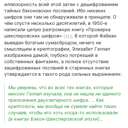
иллюзорность всей этой затеи с дешифрованием
тайных бэконовских посланий. Ибо никаких
шифров они там не обнаруживали в принципе. О
чём спустя несколько десятилетий, в 1950-е
написали целую разгромную книгу «Проверка
шекспировских шифров»
. В которой Фабиан
[11]
выведен богатым сумасбродом, ничего не
смыслящим в криптографии, Элизабет Гэллап
изображена дамой, глубоко погрязшей в
собственных фантазиях, а полное отсутствие
зашифрованных посланий в старинных книгах
утверждается в такого рода сильных выражениях:
Мы уверены, что во всех тех книгах, которые
миссис Гэллап изучала, она не нашла ни единого
приложения двухлитерного шифра. … Как
криптологи, мы вообще не сумели найти таких
случаев, чтобы его хоть когда-то использовали
[в книгах Бэкон-Шекспировской эпохи]…