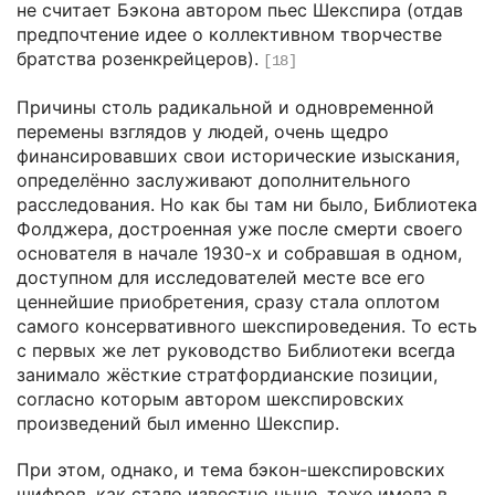
не считает Бэкона автором пьес Шекспира (отдав
предпочтение идее о коллективном творчестве
братства розенкрейцеров).
[18]
Причины столь радикальной и одновременной
перемены взглядов у людей, очень щедро
финансировавших свои исторические изыскания,
определённо заслуживают дополнительного
расследования. Но как бы там ни было, Библиотека
Фолджера, достроенная уже после смерти своего
основателя в начале 1930-х и собравшая в одном,
доступном для исследователей месте все его
ценнейшие приобретения, сразу стала оплотом
самого консервативного шекспироведения. То есть
с первых же лет руководство Библиотеки всегда
занимало жёсткие стратфордианские позиции,
согласно которым автором шекспировских
произведений был именно Шекспир.
При этом, однако, и тема бэкон-шекспировских
шифров, как стало известно ныне, тоже имела в