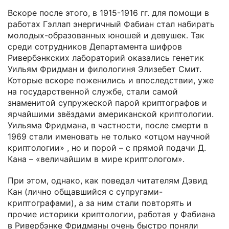
Вскоре после этого, в 1915-1916 гг. для помощи в
работах Гэллап энергичный Фабиан стал набирать
молодых-образованных юношей и девушек. Так
среди сотрудников Департамента шифров
Ривербэнкских лабораторий оказались генетик
Уильям Фридман и филологиня Элизебет Смит.
Которые вскоре поженились и впоследствии, уже
на государственной службе, стали самой
знаменитой супружеской парой криптографов и
ярчайшими звёздами американской криптологии.
Уильяма Фридмана, в частности, после смерти в
1969 стали именовать не только «отцом научной
криптологии» , но и порой – с прямой подачи Д.
Кана – «величайшим в мире криптологом».
При этом, однако, как поведал читателям Дэвид
Кан (лично общавшийся с супругами-
криптографами), а за ним стали повторять и
прочие историки криптологии, работая у Фабиана
в Ривербэнке Фридманы очень быстро поняли