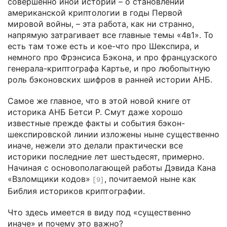
совершенно иной истории – о становлении
американской криптологии в годы Первой
мировой войны, – эта работа, как ни странно,
напрямую затрагивает все главные темы «4в1». То
есть там тоже есть и кое-что про Шекспира, и
немного про Фрэнсиса Бэкона, и про французского
генерала-криптографа Картье, и про любопытную
роль бэконовских шифров в ранней истории АНБ.
Самое же главное, что в этой новой книге от
историка АНБ Бетси Р. Смут даже хорошо
известные прежде факты и события бэкон-
шекспировской линии изложены ныне существенно
иначе, нежели это делали практически все
историки последние лет шестьдесят, примерно.
Начиная с основополагающей работы Дэвида Кана
«Взломщики кодов»
, почитаемой ныне как
[9]
Библия историков криптографии.
Что здесь имеется в виду под «существенно
иначе» и почему это важно?